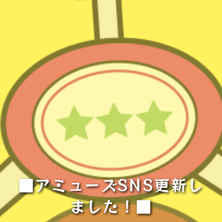
■アミューズSNS更新し
ました！■