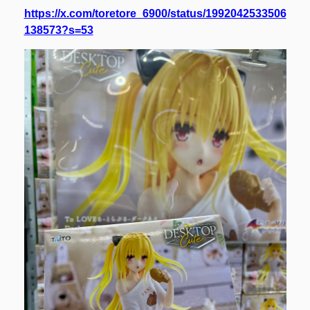
https://x.com/toretore_6900/status/1992042533506
138573?s=53