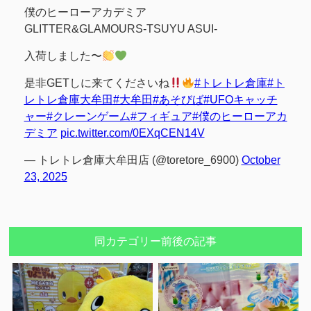
僕のヒーローアカデミア
GLITTER&GLAMOURS-TSUYU ASUI-
入荷しました〜
是非GETしに来てくださいね
#トレトレ倉庫
#ト
レトレ倉庫大牟田
#大牟田
#あそびば
#UFOキャッチ
ャー
#クレーンゲーム
#フィギュア
#僕のヒーローアカ
デミア
pic.twitter.com/0EXqCEN14V
— トレトレ倉庫大牟田店 (@toretore_6900)
October
23, 2025
同カテゴリー前後の記事