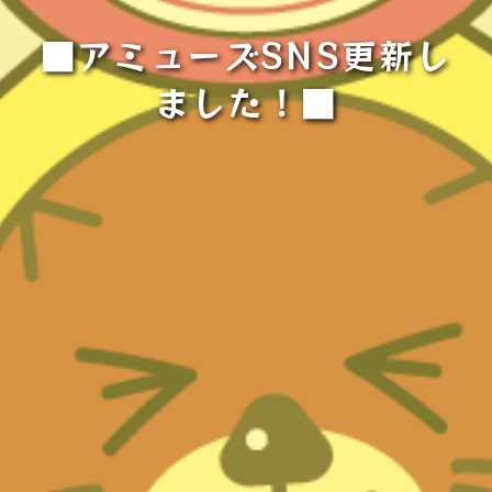
■アミューズSNS更新し
ました！■