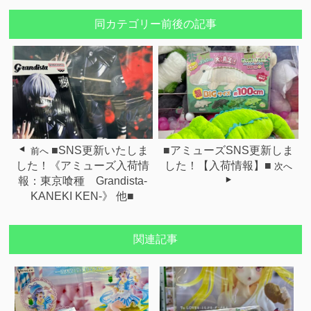
同カテゴリー前後の記事
■SNS更新いたしま
■アミューズSNS更新しま
前へ
した！《アミューズ入荷情
した！【入荷情報】■
次へ
報：東京喰種 Grandista-
KANEKI KEN-》 他■
関連記事