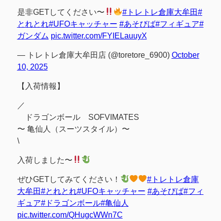
是非GETしてください〜
#トレトレ倉庫大牟田
#
とれとれ
#UFOキャッチャー
#あそびば
#フィギュア
#
ガンダム
pic.twitter.com/FYIELauuyX
— トレトレ倉庫大牟田店 (@toretore_6900)
October
10, 2025
【入荷情報】
／
ドラゴンボール SOFVIMATES
〜 亀仙人（スーツスタイル）〜
\
入荷しました〜
ぜひGETしてみてください！
#トレトレ倉庫
大牟田
#とれとれ
#UFOキャッチャー
#あそびば
#フィ
ギュア
#ドラゴンボール
#亀仙人
pic.twitter.com/QHugcWWn7C