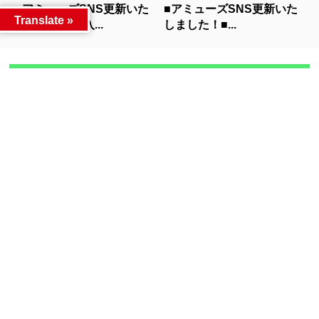
■アミューズSNS更新いた
■アミューズSNS更新いた
Translate »
しました！【入...
しました！■...