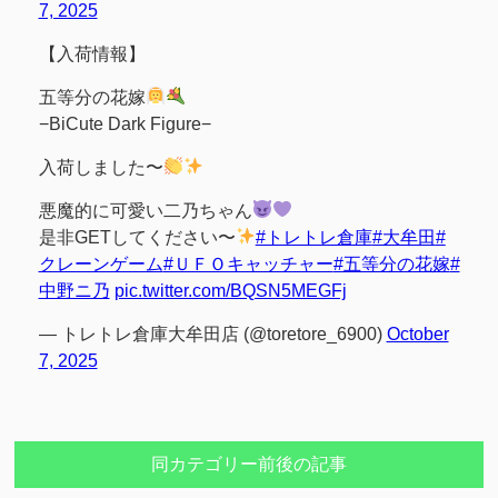
7, 2025
【入荷情報】
五等分の花嫁
−BiCute Dark Figure−
入荷しました〜
悪魔的に可愛い二乃ちゃん
是非GETしてください〜
#トレトレ倉庫
#大牟田
#
クレーンゲーム
#ＵＦＯキャッチャー
#五等分の花嫁
#
中野ニ乃
pic.twitter.com/BQSN5MEGFj
— トレトレ倉庫大牟田店 (@toretore_6900)
October
7, 2025
同カテゴリー前後の記事