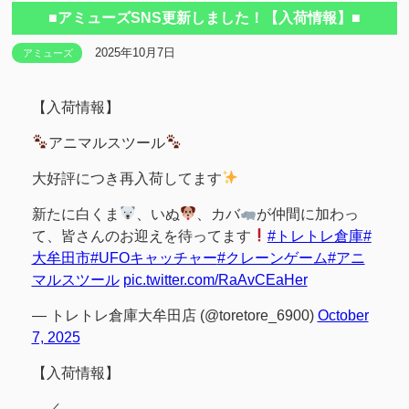
■アミューズSNS更新しました！【入荷情報】■
2025年10月7日
アミューズ
【入荷情報】
アニマルスツール
大好評につき再入荷してます
新たに白くま
、いぬ
、カバ
が仲間に加わっ
て、皆さんのお迎えを待ってます
#トレトレ倉庫
#
大牟田市
#UFOキャッチャー
#クレーンゲーム
#アニ
マルスツール
pic.twitter.com/RaAvCEaHer
— トレトレ倉庫大牟田店 (@toretore_6900)
October
7, 2025
【入荷情報】
／