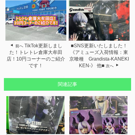
TikTok更新しまし
■SNS更新いたしました！
前へ
た！トレトレ倉庫大牟田
《アミューズ入荷情報：東
店！10円コーナーのご紹介
京喰種 Grandista-KANEKI
です！
KEN-》 他■
次へ
関連記事