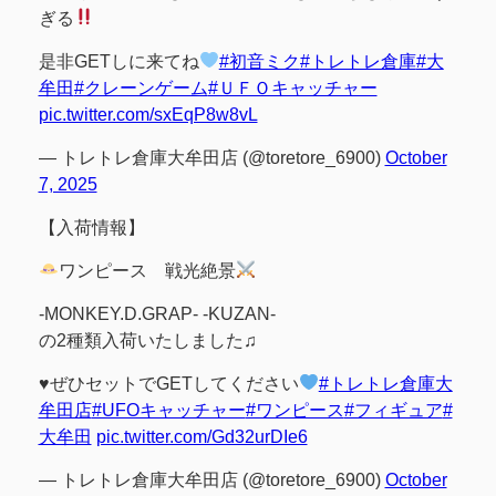
ぎる
是非GETしに来てね
#初音ミク
#トレトレ倉庫
#大
牟田
#クレーンゲーム
#ＵＦＯキャッチャー
pic.twitter.com/sxEqP8w8vL
— トレトレ倉庫大牟田店 (@toretore_6900)
October
7, 2025
【入荷情報】
ワンピース 戦光絶景
-MONKEY.D.GRAP- -KUZAN-
の2種類入荷いたしました♫
♥️
ぜひセットでGETしてください
#トレトレ倉庫大
牟田店
#UFOキャッチャー
#ワンピース
#フィギュア
#
大牟田
pic.twitter.com/Gd32urDIe6
— トレトレ倉庫大牟田店 (@toretore_6900)
October