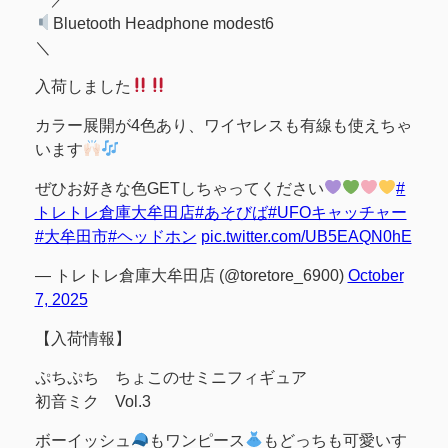
Bluetooth Headphone modest6
＼
入荷しました
カラー展開が4色あり、ワイヤレスも有線も使えちゃ
います
ぜひお好きな色GETしちゃってください
#
トレトレ倉庫大牟田店
#あそびば
#UFOキャッチャー
#大牟田市
#ヘッドホン
pic.twitter.com/UB5EAQN0hE
— トレトレ倉庫大牟田店 (@toretore_6900)
October
7, 2025
【入荷情報】
ぷちぷち ちょこのせミニフィギュア
初音ミク Vol.3
ボーイッシュ
もワンピース
もどっちも可愛いす